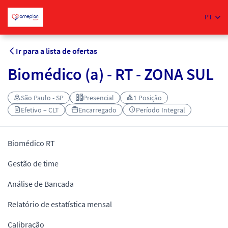
PT
Ir para a lista de ofertas
Biomédico (a) - RT - ZONA SUL
São Paulo - SP
Presencial
1 Posição
Efetivo – CLT
Encarregado
Período Integral
Biomédico RT
Gestão de time
Análise de Bancada
Relatório de estatística mensal
Calibração