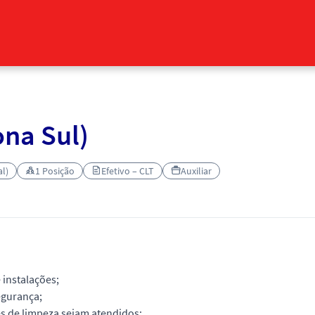
ona Sul)
l)
1 Posição
Efetivo – CLT
Auxiliar
 instalações;
egurança;
s de limpeza sejam atendidos;